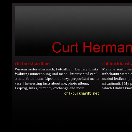
chl-burkhardt.net
chl-burkhardt
Wissenswertes über mich, Fotoalbum, Leipzig, Links,
Mein persönliches 
Währungsumrechnung und mehr. | Interesantní vecí
unbekannt waren od
o mne, fotoalbum, Lipsko, odkazy, prepocítáni men a
osobní lexikon: po
více. | Interesting facts about me, photo album,
mi zajímali. | My 
Leipzig, links, currency exchange and more.
which I didn't kno
chl-burkhardt.net